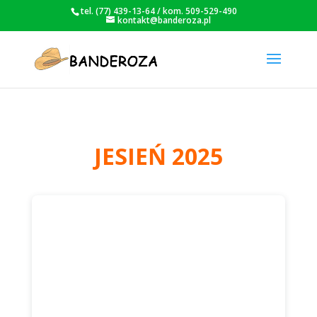
tel. (77) 439-13-64 / kom. 509-529-490
kontakt@banderoza.pl
JESIEŃ 2025